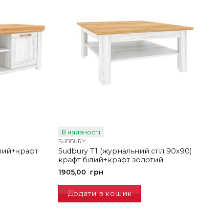
В наявності
SUDBURY
ілий+крафт
Sudbury T1 (журнальний стіл 90х90)
крафт білий+крафт золотий
1905,00
грн
Додати в кошик