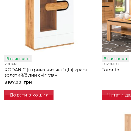
В наявності
В наявності
RODAN
TORONTO
RODAN C (вітрина низька 1д1в) крафт
Toronto
золотий/білий сніг глян
8187,00
грн
Додати в кошик
Читати да