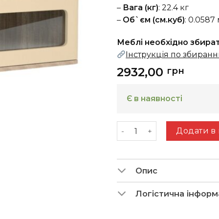
–
Вага (кг)
: 22.4 кг
–
Об`єм (см.куб)
: 0.0587
Меблі необхідно збира
Інструкція по збиран
2932,00
грн
Є в наявності
Вітрина навісна 1Д Mulat
Додати в
Опис
Логістична інформ