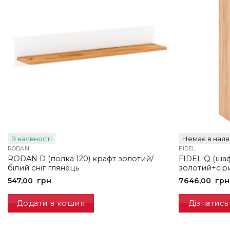
В наявності
Немає в наяв
RODAN
FIDEL
RODAN D (полка 120) крафт золотий/
FIDEL Q (шаф
білий сніг глянець
золотий+сіри
547,00
грн
7646,00
грн
Додати в кошик
Дізнатись