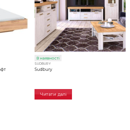
В наявності
SUDBURY
афт
Sudbury
Читати далі