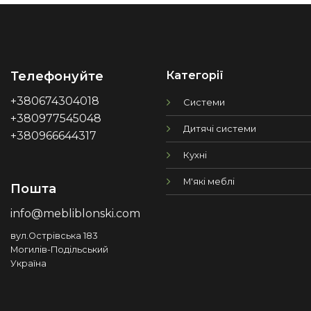
Категорії
Телефонуйте
+380674304018
Системи
+380977545048
Дитячі системи
+380966644317
Кухні
М'які меблі
Пошта
info@mebliblonski.com
вул.Острівська 183
Могилів-Подільський
Україна