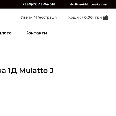
+380(67) 43-04-018
info@mebliblonski.com
Увійти / Реєстрація
Кошик /
0,00
грн
плата
Контакти
а 1Д Mulatto J