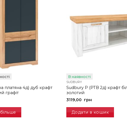
ності
В наявності
SUDBURY
а платяна 4д) дуб крафт
Sudbury P (РТВ 2д) крафт б
й графіт
золотий
3119,00
грн
 більше
Додати в кошик