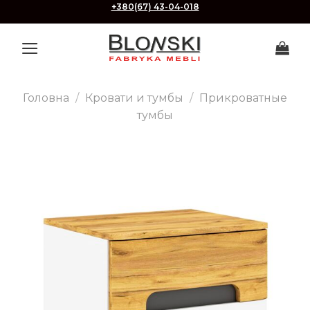
Skip
+380(67) 43-04-018
to
content
Головна
/
Кровати и тумбы
/
Прикроватные
тумбы