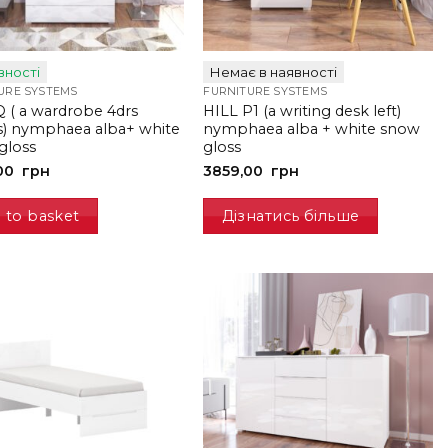
вності
Немає в наявності
URE SYSTEMS
FURNITURE SYSTEMS
 ( a wardrobe 4drs
HILL P1 (a writing desk left)
s) nymphaea alba+ white
nymphaea alba + white snow
gloss
gloss
00
грн
3859,00
грн
 to basket
Дізнатись більше