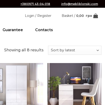
+380(67) 43-04-018
info@mebliblonski.com
Login / Register
Basket /
0,00
грн
Guarantee
Contacts
Showing all 8 results