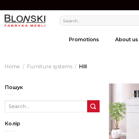
Skip
to
Search
content
for:
Promotions
About us
Home
/
Furniture systems
/
Hill
Пошук
Search
for:
Колір