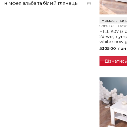
німфея альба та білий глянець
(8)
Немає в наяв
CHEST OF DRAW
HILL K07 (a
2drwrs) nymp
white snow g
5305,00
грн
Дізнатись