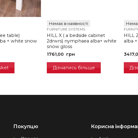
Немає в наявності
Немає
FURNITURE SYSTEMS
FURNIT
fee table)
HILL X ( a bedside cabinet
HILL 
ba + white snow
2drwrs) nymphaea alba+ white
alba +
snow gloss
1761,00
грн
3417,
sket
Дізнатись більше
Діз
Покупцю
Корисна інформа