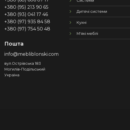
Системи
+380 (95) 213 90 65
Дитячі системи
+380 (93) 041 17 46
+380 (97) 935 84 58
Кухні
+380 (97) 754 50 48
М'які меблі
Пошта
info@mebliblonski.com
вул.Острівська 183
Могилів-Подільський
Україна