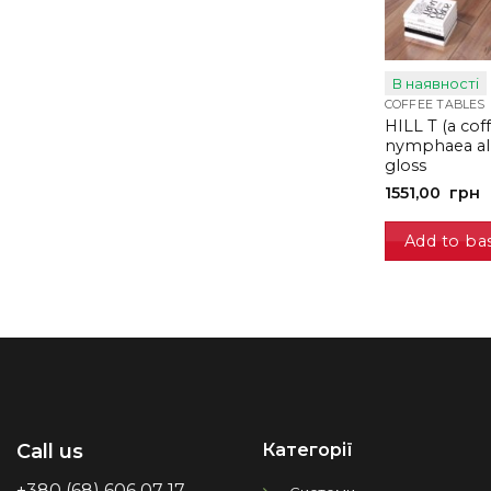
В наявності
COFFEE TABLES
HILL T (a cof
nymphaea al
gloss
1551,00
грн
Add to ba
Категорії
Call us
+380 (68) 606 07 17