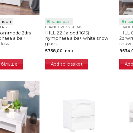
ності
В наявності
В ная
ERS
FURNITURE SYSTEMS
FURNIT
 commode 2drs
HILL Z2 ( a bed 1615)
HILL Q
haea alba +
nymphaea alba+ white snow
2drwr
loss
gloss
snow 
5758,00
грн
9534,
 більше
Add to basket
Add