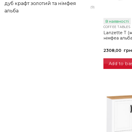
дуб крафт золотий та німфея
(9)
альба
В наявності
COFFEE TABLES
Lanzette T (
німфеа альб
2308,00
грн
Add to ba