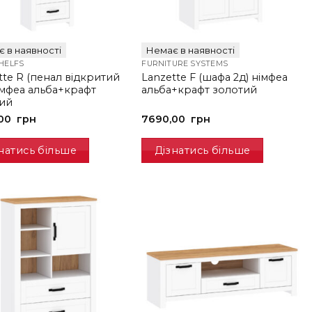
 в наявності
Немає в наявності
HELFS
FURNITURE SYSTEMS
tte R (пенал відкритий
Lanzette F (шафа 2д) німфеа
імфеа альба+крафт
альба+крафт золотий
ий
,00
грн
7690,00
грн
натись більше
Дізнатись більше