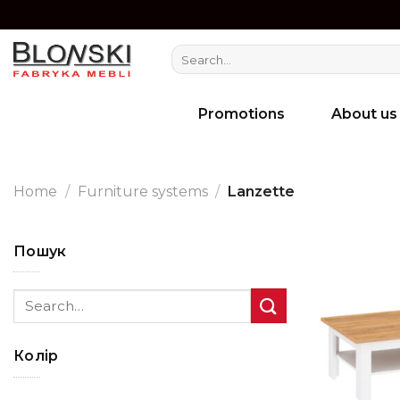
Skip
to
Search
content
for:
Promotions
About us
Home
/
Furniture systems
/
Lanzette
Пошук
Search
for:
Колір