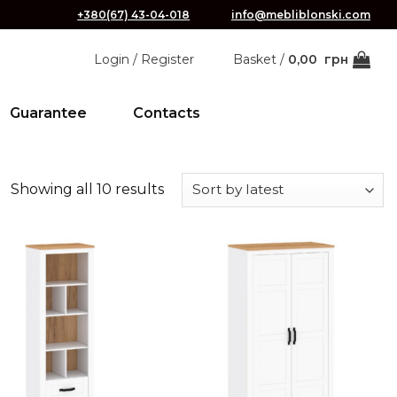
+380(67) 43-04-018
info@mebliblonski.com
Login / Register
Basket /
0,00
грн
Guarantee
Contacts
Showing all 10 results