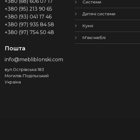
+380 (68) 606 07 17
Системи
+380 (95) 213 90 65
Дитячі системи
+380 (93) 041 17 46
+380 (97) 935 84 58
Кухні
+380 (97) 754 50 48
М'які меблі
Пошта
info@mebliblonski.com
вул.Острівська 183
Могилів-Подільський
Україна