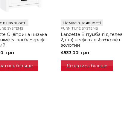
 в наявності
Немає в наявності
URE SYSTEMS
FURNITURE SYSTEMS
tte C (вітрина низька
Lanzette B (тумба під телев
 німфеа альба+крафт
2д1ш) німфеа альба+крафт
ий
золотий
00
грн
4533,00
грн
натись більше
Дізнатись більше