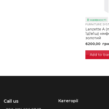
В наявності
FURNITURE SYS
Lanzette A (
1д1в1ш) нім
золотий
6200,00
гр
Add to ba
Категорії
Call us