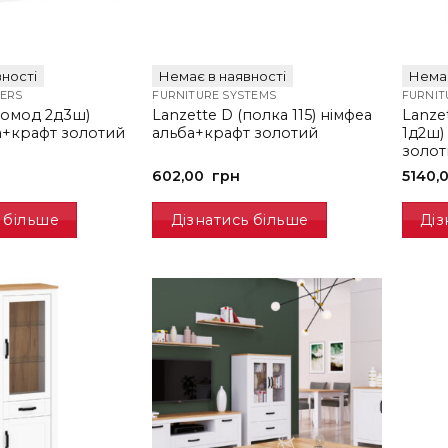
ності
Немає в наявності
Немає
ERS
FURNITURE SYSTEMS
FURNIT
(комод 2д3ш)
Lanzette D (полка 115) німфеа
Lanze
а+крафт золотий
альба+крафт золотий
1д2ш)
золот
602,00
грн
5140,
 більше
Дізнатись більше
Діз