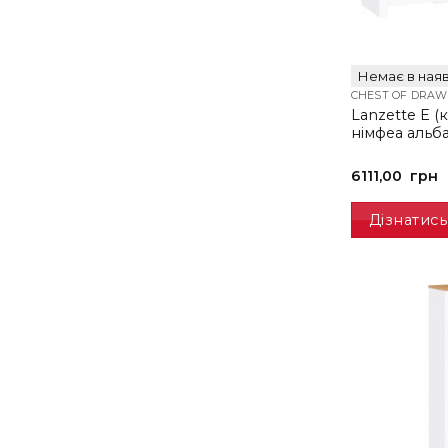
Немає в наяв
CHEST OF DRAW
Lanzette E 
німфеа альб
6111,00
грн
Дізнатись