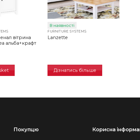
В наявності
TEMS
FURNITURE SYSTEMS
пенал вітрина
Lanzette
феа альба+крафт
н
sket
Дізнатись більше
Покупцю
Корисна інформа