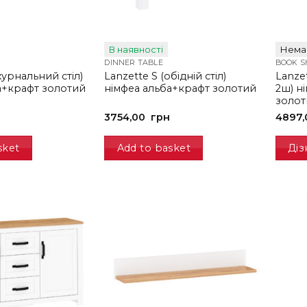
В наявності
Немає
DINNER TABLE
BOOK S
журнальний стіл)
Lanzette S (обідній стіл)
Lanze
а+крафт золотий
німфеа альба+крафт золотий
2ш) н
золот
3754,00
грн
4897
sket
Add to basket
Діз