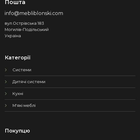
Пошта
info@mebliblonski.com
вул.Острівська 183
Могилів-Подільський
Україна
Категорії
Системи
Дитячі системи
Кухні
М'які меблі
Покупцю