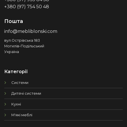
+380 (97) 754 50 48
Пошта
info@mebliblonski.com
вул.Острівська 183
Могилів-Подільський
Україна
Категорії
Системи
Дитячі системи
Кухні
М'які меблі