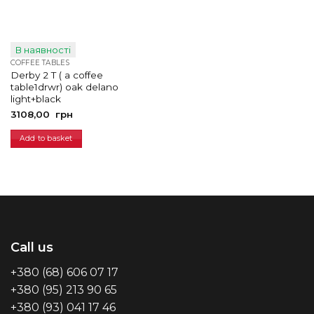
В наявності
COFFEE TABLES
Derby 2 T ( a coffee
table1drwr) oak delano
light+black
3108,00
грн
Add to basket
Call us
+380 (68) 606 07 17
+380 (95) 213 90 65
+380 (93) 041 17 46