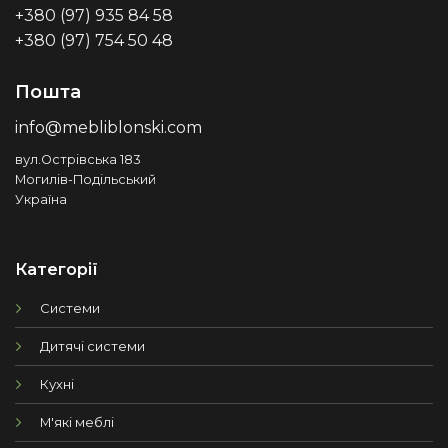
+380 (97) 935 84 58
+380 (97) 754 50 48
Пошта
info@mebliblonski.com
вул.Острівська 183
Могилів-Подільський
Україна
Категорії
Системи
Дитячі системи
Кухні
М'які меблі