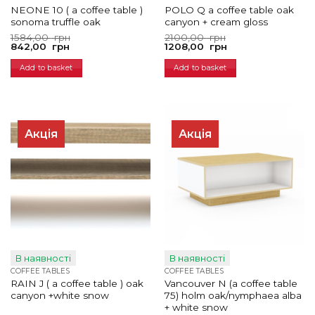
NEONE 10 ( a coffee table )
POLO Q a coffee table oak
sonoma truffle oak
canyon + cream gloss
Original
Current
Original
Current
1584,00
грн
2100,00
грн
price
price
price
price
842,00
грн
1208,00
грн
was:
is:
was:
is:
1584,00
842,00
2100,00
1208,00
Add to basket
Add to basket
грн.
грн.
грн.
грн.
Акція
Акція
В наявності
В наявності
COFFEE TABLES
COFFEE TABLES
RAIN J ( a coffee table ) oak
Vancouver N (a coffee table
canyon +white snow
75) holm oak/nymphaea alba
+ white snow