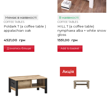
Немає в наявності
В наявності
COFFEE TABLES
COFFEE TABLES
Poldark T (a coffee table )
HILL T (a coffee table)
appalachian oak
nymphaea alba + white snow
gloss
4521,00
грн
1551,00
грн
Дізнатись більше
Add to basket
Акція