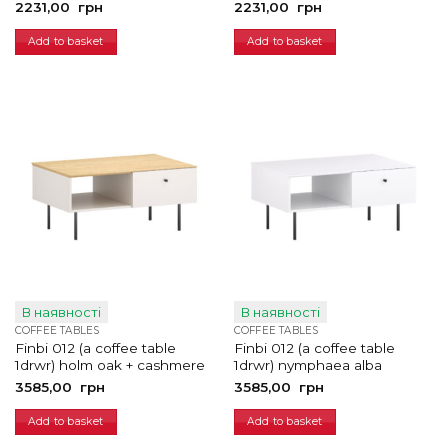
2231,00
грн
2231,00
грн
Add to basket
Add to basket
В наявності
В наявності
COFFEE TABLES
COFFEE TABLES
Finbi 012 (a coffee table
Finbi 012 (a coffee table
1drwr) holm oak + cashmere
1drwr) nymphaea alba
3585,00
грн
3585,00
грн
Add to basket
Add to basket