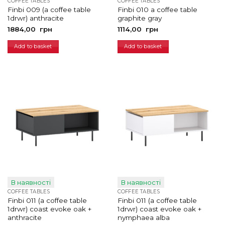
COFFEE TABLES
COFFEE TABLES
Finbi 009 (a coffee table
Finbi 010 a coffee table
1drwr) anthracite
graphite gray
1884,00
грн
1114,00
грн
Add to basket
Add to basket
В наявності
В наявності
COFFEE TABLES
COFFEE TABLES
Finbi 011 (a coffee table
Finbi 011 (a coffee table
1drwr) coast evoke oak +
1drwr) coast evoke oak +
anthracite
nymphaea alba