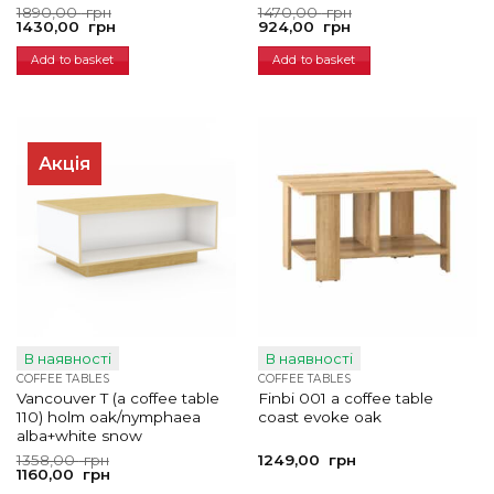
Original
Current
Original
Current
1890,00
грн
1470,00
грн
price
price
price
price
1430,00
грн
924,00
грн
was:
is:
was:
is:
1890,00
1430,00
1470,00
924,00
Add to basket
Add to basket
грн.
грн.
грн.
грн.
Акція
В наявності
В наявності
COFFEE TABLES
COFFEE TABLES
Vancouver T (a coffee table
Finbi 001 a coffee table
110) holm oak/nymphaea
coast evoke oak
alba+white snow
Original
Current
1358,00
грн
1249,00
грн
price
price
1160,00
грн
was:
is: