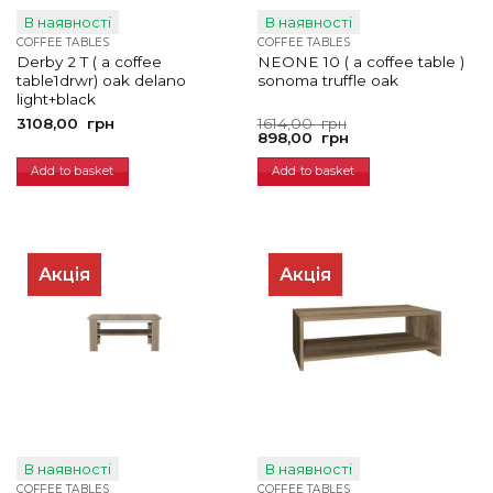
В наявності
В наявності
COFFEE TABLES
COFFEE TABLES
Derby 2 T ( a coffee
NEONE 10 ( a coffee table )
table1drwr) oak delano
sonoma truffle oak
light+black
Original
Current
3108,00
грн
1614,00
грн
price
price
898,00
грн
was:
is:
1614,00
898,00
Add to basket
Add to basket
грн.
грн.
Акція
Акція
В наявності
В наявності
COFFEE TABLES
COFFEE TABLES