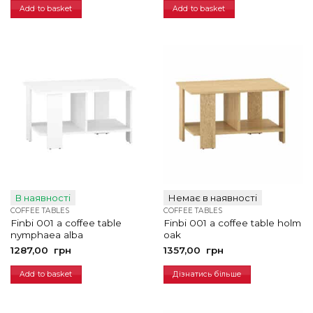
1358,00
1160,00
Add to basket
Add to basket
грн.
грн.
В наявності
Немає в наявності
COFFEE TABLES
COFFEE TABLES
Finbi 001 a coffee table
Finbi 001 a coffee table holm
nymphaea alba
oak
1287,00
грн
1357,00
грн
Add to basket
Дізнатись більше