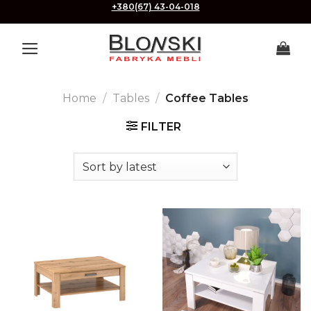
Skip
+380(67) 43-04-018
to
content
Home
/
Tables
/
Coffee Tables
FILTER