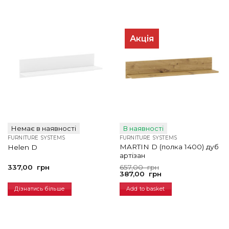
Акція
Немає в наявності
В наявності
FURNITURE SYSTEMS
FURNITURE SYSTEMS
MARTIN D (полка 1400) дуб
Helen D
артізан
Original
Current
337,00
грн
657,00
грн
price
price
387,00
грн
was:
is:
657,00
387,00
Дізнатись більше
Add to basket
грн.
грн.