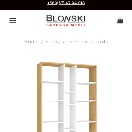
Skip
+380(67) 43-04-018
to
content
Home
/
Shelves and shelving units