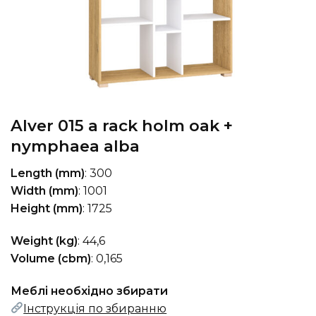
Alver 015 a rack holm oak +
nymphaea alba
Length (mm)
: 300
Width (mm)
: 1001
Height (mm)
: 1725
Weight (kg)
: 44,6
Volume (cbm)
: 0,165
Меблі необхідно збирати
Інструкція по збиранню