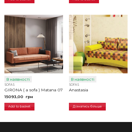
грн.
грн.
В наявності
В наявності
SOFAS
SOFAS
GIRONA ( a sofa ) Matana 07
Anastasia
15093,00
грн
Add to basket
Дізнатись більше