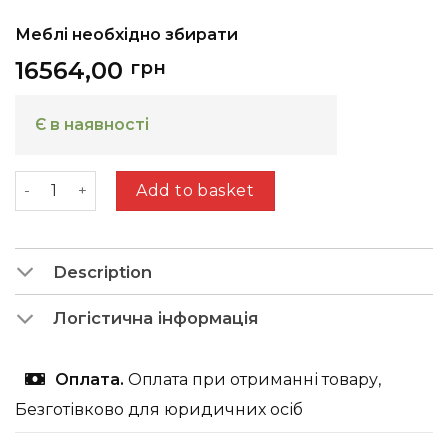
Меблі необхідно збирати
16564,00
грн
Є в наявності
ASTOR ( a corner sofa European style) Malmo New 
Add to basket
Description
Логістична інформація
Оплата.
Оплата при отриманні товару,
Безготівково для юридичних осіб