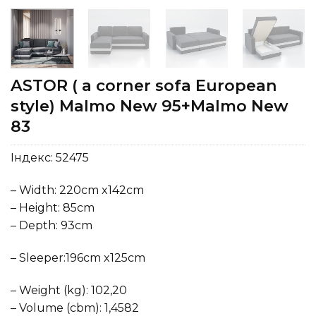
ASTOR ( a corner sofa European
style) Malmo New 95+Malmo New
83
Індекс:
52475
– Width: 220cm x142cm
– Height: 85cm
– Depth: 93cm
– Sleeper:196cm x125cm
– Weight (kg): 102,20
– Volume (cbm): 1,4582