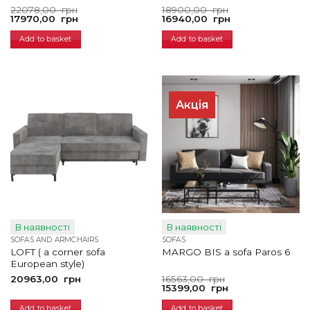
Original
Current
Original
Current
22078,00
грн
18900,00
грн
price
price
price
price
17970,00
грн
16940,00
грн
was:
is:
was:
is:
22078,00
17970,00
18900,00
16940,00
Add to basket
Add to basket
грн.
грн.
грн.
грн.
Акція
В наявності
В наявності
SOFAS AND ARMCHAIRS
SOFAS
LOFT ( a corner sofa
MARGO BIS a sofa Paros 6
European style)
Original
Current
20963,00
грн
16563,00
грн
price
price
15399,00
грн
was:
is:
16563,00
15399,00
Add to basket
Add to basket