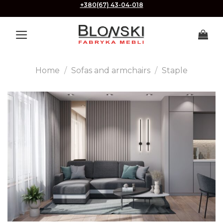
Skip
+380(67) 43-04-018
to
content
Home
/
Sofas and armchairs
/
Staple