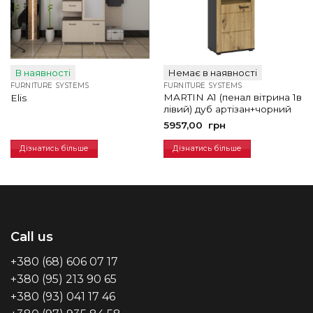
В наявності
Немає в наявності
FURNITURE SYSTEMS
FURNITURE SYSTEMS
MARTIN A1 (пенал вітрина 1в
Elis
лівий) дуб артізан+чорний
5957,00
грн
Дізнатись більше
Дізнатись більше
Call us
+380 (68) 606 07 17
+380 (95) 213 90 65
+380 (93) 041 17 46