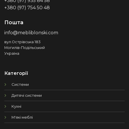
+380 (97) 935 84 58
+380 (97) 754 50 48
Пошта
info@mebliblonski.com
вул.Острівська 183
Могилів-Подільський
Україна
Категорії
Системи
Дитячі системи
Кухні
М'які меблі