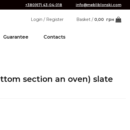
+380(67) 43-04-018
info@mebliblonski.com
Login / Register
Basket /
0,00
грн
Guarantee
Contacts
ttom section an oven) slate