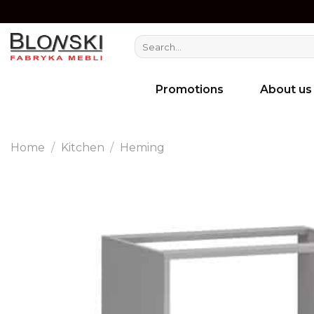
Skip
to
Search
content
for:
Promotions
About us
Home
/
Kitchen
/
Heming