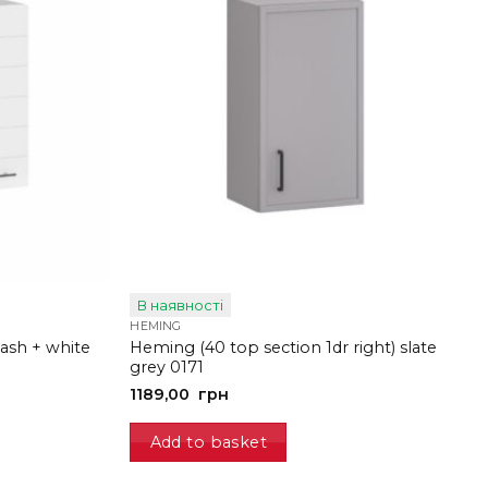
В наявності
HEMING
 ash + white
Heming (40 top section 1dr right) slate
grey 0171
1189,00
грн
Add to basket