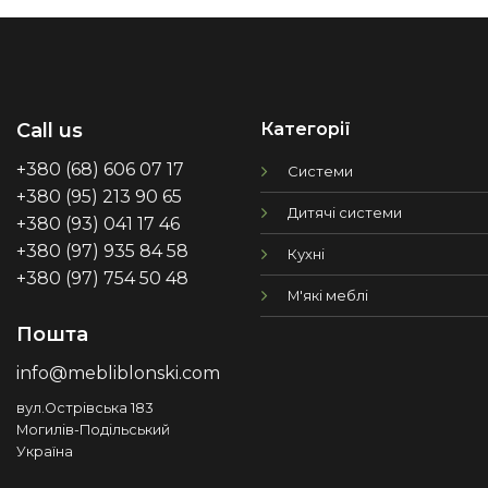
Категорії
Call us
+380 (68) 606 07 17
Системи
+380 (95) 213 90 65
Дитячі системи
+380 (93) 041 17 46
+380 (97) 935 84 58
Кухні
+380 (97) 754 50 48
М'які меблі
Пошта
info@mebliblonski.com
вул.Острівська 183
Могилів-Подільський
Україна