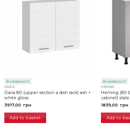
В наявності
В наявності
DARIA
HEMING
Daria 80 (upper section a dish rack) ash +
Heming (80 b
white gloss
cabinet) slate
3917,00
грн
1839,00
грн
Add to basket
Add to ba