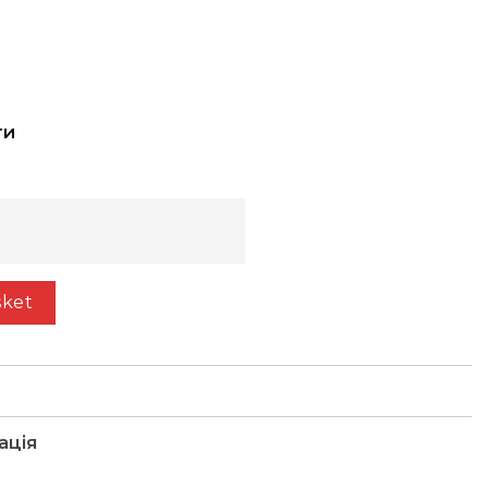
ти
n an oven) slate grey 0171 quantity
sket
ація