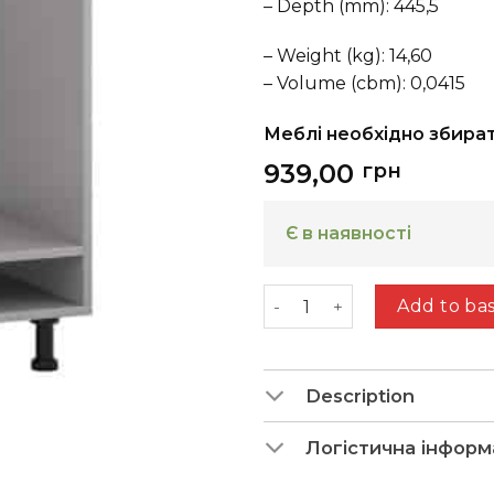
– Depth (mm): 445,5
– Weight (kg): 14,60
– Volume (cbm): 0,0415
Меблі необхідно збира
939,00
грн
Є в наявності
Heming (60 bottom sectio
Add to ba
Description
Логістична інформ