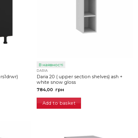
В наявності
DARIA
rs1drwr)
Daria 20 ( upper section shelves) ash +
white snow gloss
784,00
грн
Add to basket