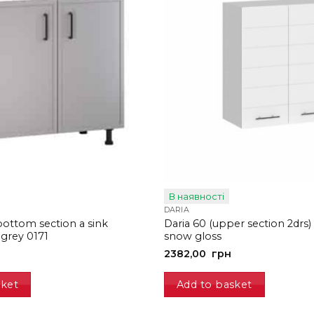
В наявності
DARIA
ottom section a sink
Daria 60 (upper section 2drs)
 grey 0171
snow gloss
2382,00
грн
sket
Add to basket