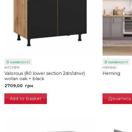
В наявності
В наявності
KITCHEN
HEMING
Valorous (80 lower section 2drs1drwr)
Heming
wotan oak + black
2709,00
грн
Add to basket
Дізнатись