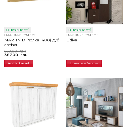
В наявності
В наявності
FURNITURE SYSTEMS
FURNITURE SYSTEMS
MARTIN D (полка 1400) дуб
Lidiya
артізан
Original
Current
657,00
грн
price
price
387,00
грн
was:
is:
657,00
387,00
Add to basket
Дізнатись більше
грн.
грн.