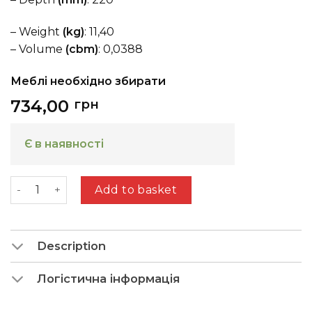
– Weight
(kg)
: 11,40
– Volume
(cbm)
: 0,0388
Меблі необхідно збирати
734,00
грн
Є в наявності
Heming D (a shelf 800) a slate grey 0171 + coast evo
Add to basket
Description
Логістична інформація