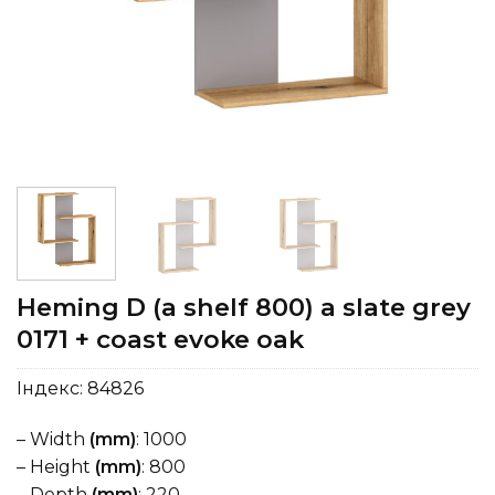
Heming D (a shelf 800) a slate grey
0171 + coast evoke oak
Індекс:
84826
– Width
(mm)
: 1000
– Height
(mm)
: 800
– Depth
(mm)
: 220