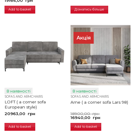
price
price
19164,00
грн
was:
is:
21164,00
19164,00
Add to basket
Дізнатись більше
грн.
грн.
Акція
В наявності
В наявності
SOFAS AND ARMCHAIRS
SOFAS AND ARMCHAIRS
LOFT ( a corner sofa
Arne ( a corner sofa Lars 98)
European style)
Original
Current
20963,00
грн
18900,00
грн
price
price
16940,00
грн
was:
is:
18900,00
16940,00
Add to basket
Add to basket
грн.
грн.