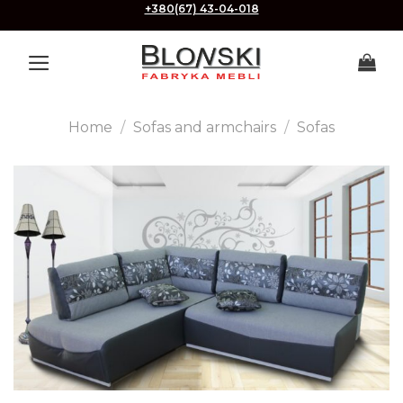
Skip
+380(67) 43-04-018
to
content
Home
/
Sofas and armchairs
/
Sofas