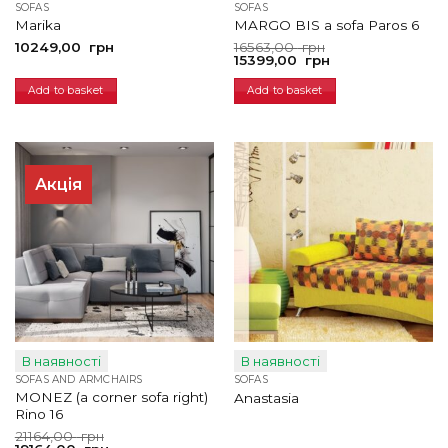
SOFAS
SOFAS
Marika
MARGO BIS a sofa Paros 6
Original
Current
10249,00
грн
16563,00
грн
price
price
15399,00
грн
was:
is:
16563,00
15399,00
Add to basket
Add to basket
грн.
грн.
Акція
В наявності
В наявності
SOFAS AND ARMCHAIRS
SOFAS
MONEZ (a corner sofa right)
Anastasia
Rino 16
Original
Current
21164,00
грн