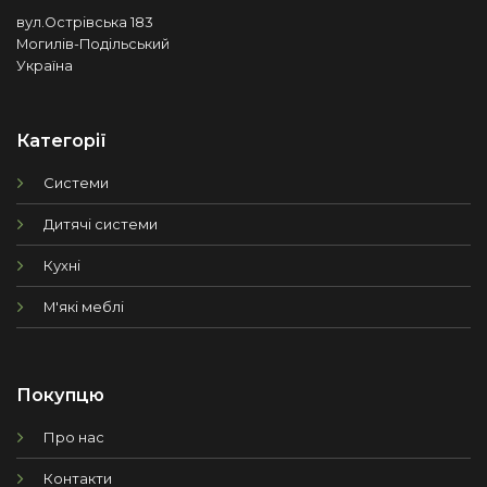
вул.Острівська 183
Могилів-Подільський
Україна
Категорії
Системи
Дитячі системи
Кухні
М'які меблі
Покупцю
Про нас
Контакти