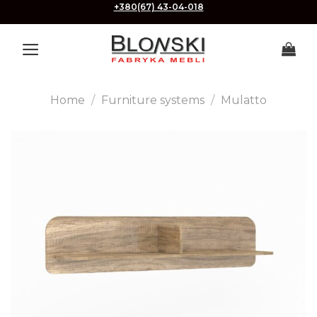
Skip
+380(67) 43-04-018
to
content
Home
/
Furniture systems
/
Mulatto