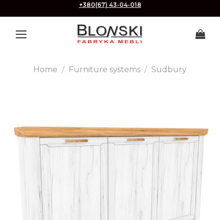
Skip
+380(67) 43-04-018
to
content
Home
/
Furniture systems
/
Sudbury