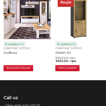
Акція
В наявності
В наявності
FURNITURE SYSTEMS
FURNITURE SYSTEMS
Sudbury
Martin A2
Original
Current
5957,00
грн
price
price
3631,00
грн
was:
is:
5957,00
3631,00
Дізнатись більше
Add to basket
грн.
грн.
Call us