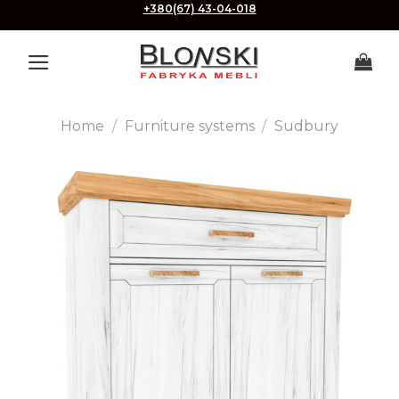
Skip
+380(67) 43-04-018
to
content
Home
/
Furniture systems
/
Sudbury