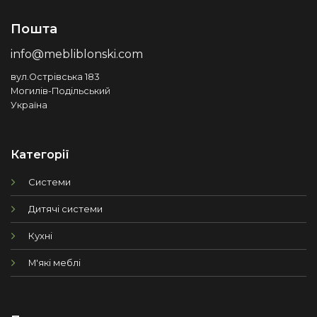
Пошта
info@mebliblonski.com
вул.Острівська 183
Могилів-Подільський
Україна
Категорії
Системи
Дитячі системи
Кухні
М'які меблі