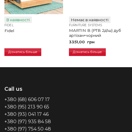
В наявності
Немає в наявності
FIDEL
FURNITURE SYSTEMS
MARTIN B (PTB 2д1ш) дуб
Fidel
артізан+чорний
3351,00
грн
Дізнатись більше
Дізнатись більше
Call us
+380 (68) 606 07 17
+380 (95) 213 90 65
+380 (93) 041 17 46
+380 (97) 935 84 58
+380 (97) 754 50 48