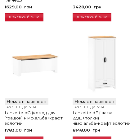
1629,00
грн
3428,00
грн
Дізнатись більше
Дізнатись більше
Немає в наявності
Немає в наявності
LANZETTE ДИТЯЧА
LANZETTE ДИТЯЧА
Lanzette dG (комод для
Lanzette dF (шафа
іграшок) німф.альба+крафт
2д1ш+полки)
золотий
німф.альба+крафт золотий
1783,00
грн
8148,00
грн