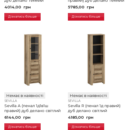
дуб делано темний
правий) дуб делано темний
4014,00
грн
5785,00
грн
Дізнатись більше
Дізнатись більше
Немає в наявності
Немає в наявності
SEVILLA
SEVILLA
Sevilla A (пенал 1д1в1ш
Sevilla R (пенал 1д правий)
правий) дуб делано світлий
дуб делано світлий
6144,00
грн
4185,00
грн
Дізнатись більше
Дізнатись більше