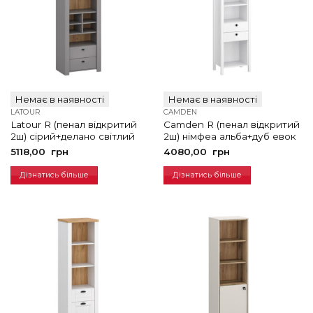
Немає в наявності
Немає в наявності
LATOUR
CAMDEN
Latour R (пенал відкритий
Camden R (пенал відкритий
2ш) сірий+делано світлий
2ш) німфеа альба+дуб евок
5118,00
грн
4080,00
грн
Дізнатись більше
Дізнатись більше