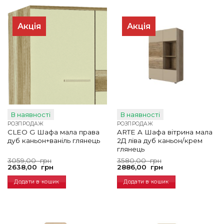
Акція
Акція
В наявності
В наявності
РОЗПРОДАЖ
РОЗПРОДАЖ
CLEO G Шафа мала права
ARTE A Шафа вітрина мала
дуб каньон+ваніль глянець
2Д ліва дуб каньон/крем
глянець
Оригінальна
Поточна
Оригінальна
Поточна
3059,00
грн
3580,00
грн
ціна:
ціна:
ціна:
ціна:
2638,00
грн
2886,00
грн
3059,00
2638,00
3580,00
2886,00
грн.
грн.
грн.
грн.
Додати в кошик
Додати в кошик