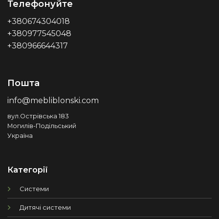
Телефонуйте
+380674304018
+380977545048
+380966644317
Пошта
info@mebliblonski.com
вул.Острівська 183
Могилів-Подільський
Україна
Категорії
Системи
Дитячі системи