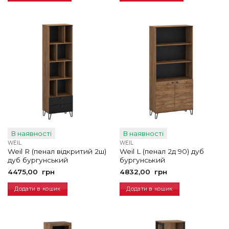
В наявності
В наявності
WEIL
WEIL
Weil R (пенал відкритий 2ш)
Weil L (пенал 2д 90) дуб
дуб бургунський
бургунський
4475,00
грн
4832,00
грн
Додати в кошик
Додати в кошик