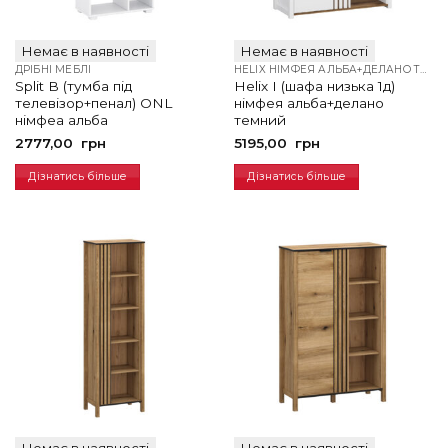
Немає в наявності
Немає в наявності
ДРІБНІ МЕБЛІ
HELIX НІМФЕЯ АЛЬБА+ДЕЛАНО ТЕМНИЙ
Split B (тумба під
Helix I (шафа низька 1д)
телевізор+пенал) ONL
німфея альба+делано
німфеа альба
темний
2777,00
грн
5195,00
грн
Дізнатись більше
Дізнатись більше
Немає в наявності
Немає в наявності