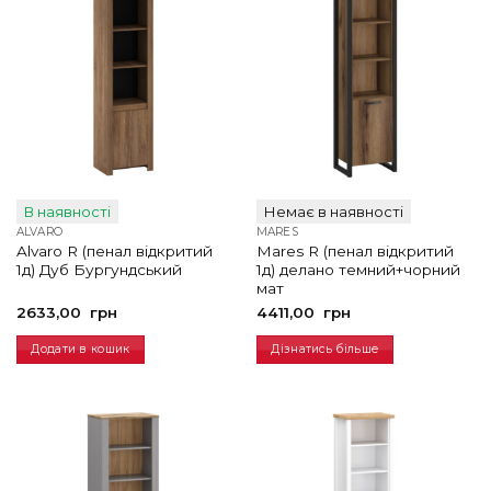
В наявності
Немає в наявності
ALVARO
MARES
Alvaro R (пенал відкритий
Mares R (пенал відкритий
1д) Дуб Бургундський
1д) делано темний+чорний
мат
2633,00
грн
4411,00
грн
Додати в кошик
Дізнатись більше