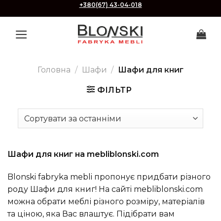
Skip
+380(67) 43-04-018
to
content
Головна
/
Шафи
/
Шафи для книг
ФІЛЬТР
Шафи для книг на mebliblonski.com
Blonski fabryka mebli пропонує придбати різного
роду Шафи для книг! На сайті mebliblonski.com
можна обрати меблі різного розміру, матеріалів
та ціною, яка Вас влаштує. Підібрати вам