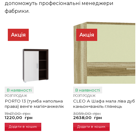
допоможуть професіональні менеджери
фабрики.
Акція
Акція
В наявності
В наявності
РОЗПРОДАЖ
РОЗПРОДАЖ
PORTO 13 (тумба напольна
CLEO А Шафа мала ліва дуб
права) венге магія+анжелік
каньон+ваніль глянець
Оригінальна
Поточна
Оригінальна
Поточна
1947,00
грн
3059,00
грн
ціна:
ціна:
ціна:
ціна:
1220,00
грн
2638,00
грн
1947,00
1220,00
3059,00
2638,00
грн.
грн.
грн.
грн.
Додати в кошик
Додати в кошик