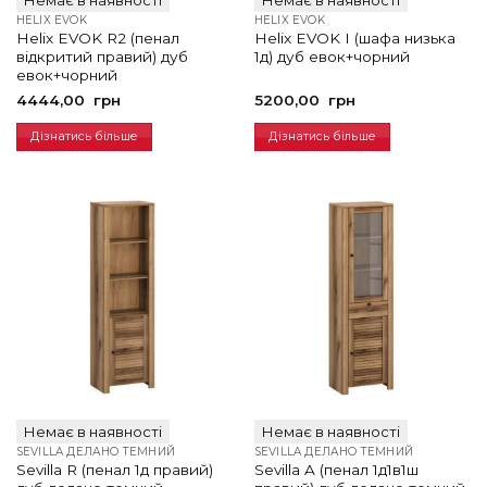
HELIX EVOK
HELIX EVOK
Helix EVOK R2 (пенал
Helix EVOK I (шафа низька
відкритий правий) дуб
1д) дуб евок+чорний
евок+чорний
4444,00
грн
5200,00
грн
Дізнатись більше
Дізнатись більше
Немає в наявності
Немає в наявності
SEVILLA ДЕЛАНО ТЕМНИЙ
SEVILLA ДЕЛАНО ТЕМНИЙ
Sevilla R (пенал 1д правий)
Sevilla A (пенал 1д1в1ш