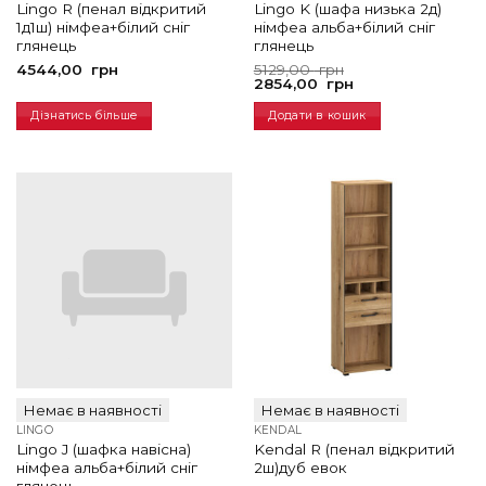
Lingo R (пенал відкритий
Lingo K (шафа низька 2д)
1д1ш) німфеа+білий сніг
німфеа альба+білий сніг
глянець
глянець
Оригінальна
Поточна
4544,00
грн
5129,00
грн
ціна:
ціна:
2854,00
грн
5129,00
2854,00
грн.
грн.
Дізнатись більше
Додати в кошик
Немає в наявності
Немає в наявності
LINGO
KENDAL
Lingo J (шафка навісна)
Kendal R (пенал відкритий
німфеа альба+білий сніг
2ш)дуб евок
глянець