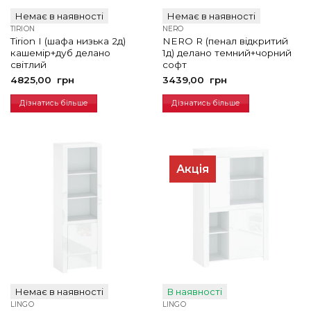
Немає в наявності
Немає в наявності
TIRION
NERO
Tirion I (шафа низька 2д)
NERO R (пенал відкритий
кашемір+дуб делано
1д) делано темний+чорний
світлий
софт
4825,00
грн
3439,00
грн
Дізнатись більше
Дізнатись більше
Акція
Немає в наявності
В наявності
LINGO
LINGO