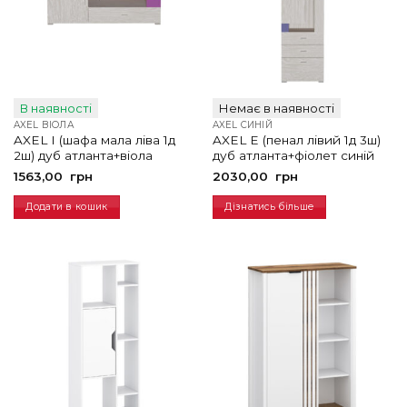
В наявності
Немає в наявності
AXEL ВІОЛА
AXEL СИНІЙ
AXEL I (шафа мала ліва 1д
AXEL E (пенал лівий 1д 3ш)
2ш) дуб атланта+віола
дуб атланта+фіолет синій
1563,00
грн
2030,00
грн
Додати в кошик
Дізнатись більше