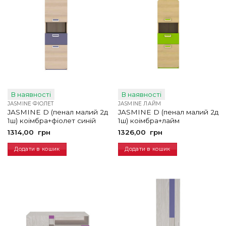
В наявності
В наявності
JASMINE ФІОЛЕТ
JASMINE ЛАЙМ
JASMINE D (пенал малий 2д
JASMINE D (пенал малий 2д
1ш) коімбра+фіолет синій
1ш) коімбра+лайм
1314,00
грн
1326,00
грн
Додати в кошик
Додати в кошик