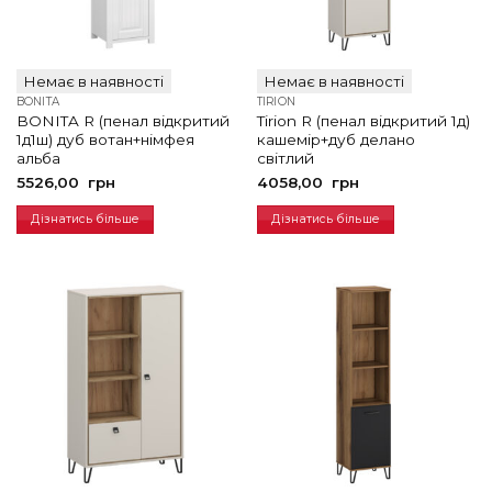
Немає в наявності
Немає в наявності
BONITA
TIRION
BONITA R (пенал відкритий
Tirion R (пенал відкритий 1д)
1д1ш) дуб вотан+німфея
кашемір+дуб делано
альба
світлий
5526,00
грн
4058,00
грн
Дізнатись більше
Дізнатись більше