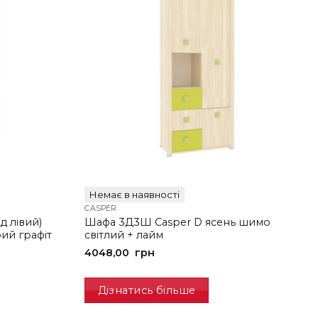
Немає в наявності
CASPER
д лівий)
Шафа 3Д3Ш Casper D ясень шимо
ий графіт
світлий + лайм
4048,00
грн
Дізнатись більше