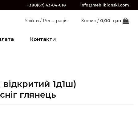
+380(67) 43-04-018
info@mebliblonski.com
Увійти / Реєстрація
Кошик /
0,00
грн
плата
Контакти
л відкритий 1д1ш)
сніг глянець