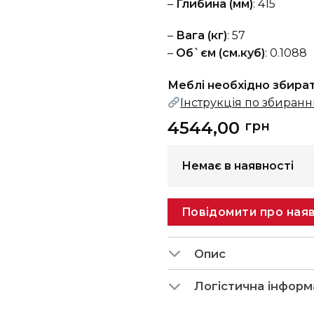
–
Глибина (мм)
: 415
–
Вага (кг)
: 57
–
Об`єм (см.куб)
: 0.1088
Меблі необхідно збира
Інструкція по збиран
4544,00
грн
Немає в наявності
Повідомити про наяв
Опис
Логістична інформ