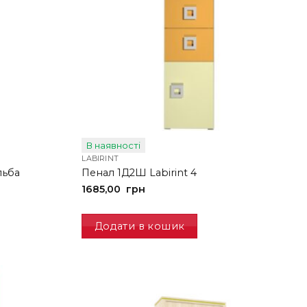
В наявності
LABIRINT
льба
Пенал 1Д2Ш Labirint 4
1685,00
грн
Додати в кошик