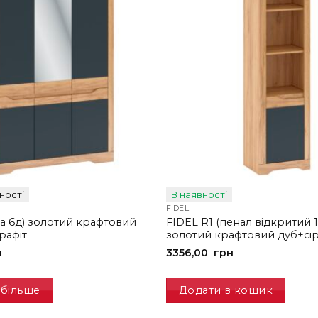
ності
В наявності
FIDEL
фа 6д) золотий крафтовий
FIDEL R1 (пенал відкритий 1
рафіт
золотий крафтовий дуб+сір
н
3356,00
грн
 більше
Додати в кошик