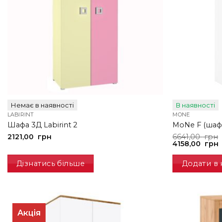
Немає в наявності
В наявності
LABIRINT
MONE
Шафа 3Д Labirint 2
MoNe F (шафа
Оригінальна
Поточна
2121,00
грн
6641,00
грн
ціна:
ціна:
4158,00
грн
6641,00
4158,00
грн.
грн.
Дізнатись більше
Додати в
Акція