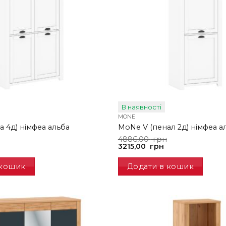
В наявності
MONE
 4д) німфеа альба
MoNe V (пенал 2д) німфеа а
Оригінальна
Поточна
4886,00
грн
ціна:
ціна:
3215,00
грн
4886,00
3215,00
грн.
грн.
 кошик
Додати в кошик