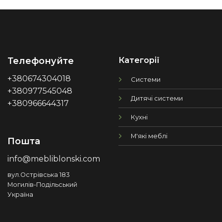
Категорії
Телефонуйте
+380674304018
Системи
+380977545048
Дитячі системи
+380966644317
Кухні
М'які меблі
Пошта
info@mebliblonski.com
вул.Острівська 183
Могилів-Подільський
Україна