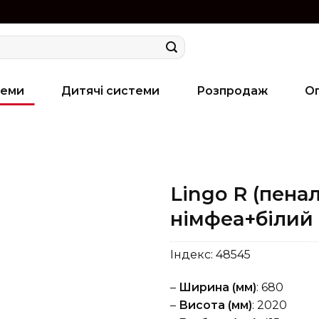
теми
Дитячі системи
Розпродаж
О
Lingo R (пена
німфеа+білий 
Індекс:
48545
–
Ширина (мм)
: 680
–
Висота (мм)
: 2020