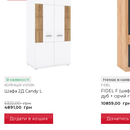
В наявності
Немає в наяв
КОЛЕКЦІЯ VIZION
FIDEL
FIDEL F (ша
Шафа 2Д Candy L
дуб + сірий г
Оригінальна
Поточна
5322,00
грн
10859,00
гр
ціна:
ціна:
4891,00
грн
5322,00
4891,00
грн.
грн.
Додати в кошик
Дізнатись