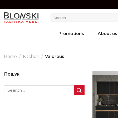
Skip
to
Search
content
for:
Promotions
About us
Home
/
Kitchen
/
Valorous
Пошук
Search
for: