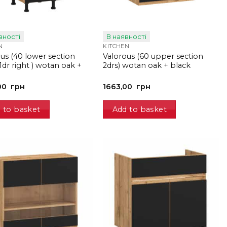
вності
В наявності
N
KITCHEN
us (40 lower section
Valorous (60 upper section
1dr right ) wotan oak +
2drs) wotan oak + black
00
грн
1663,00
грн
 to basket
Add to basket