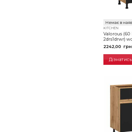
Немає в наяв
KITCHEN
Valorous (60 
2drs1drwr) w
2242,00
грн
Дізнатись