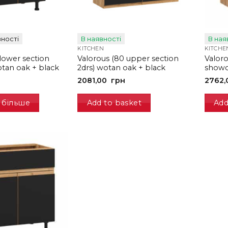
ності
В наявності
В ная
KITCHEN
KITCHE
lower section
Valorous (80 upper section
Valoro
otan oak + black
2drs) wotan oak + black
showc
2081,00
грн
2762
 більше
Add to basket
Add