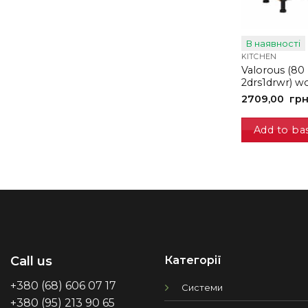
В наявності
KITCHEN
Valorous (80
2drs1drwr) w
2709,00
гр
Add to ba
Категорії
Call us
+380 (68) 606 07 17
Системи
+380 (95) 213 90 65