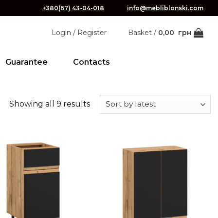
+380(67) 43-04-018
info@mebliblonski.com
Login / Register
Basket /
0,00
грн
Guarantee
Contacts
Showing all 9 results