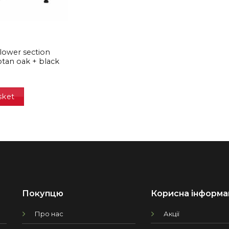
 lower section
otan oak + black
н
sket
Покупцю
Корисна інформа
Про нас
Акції