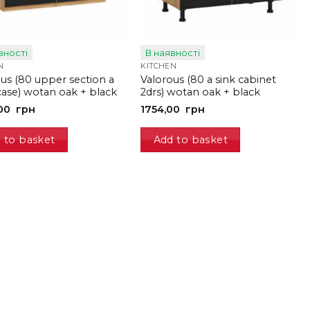
вності
В наявності
N
KITCHEN
us (80 upper section a
Valorous (80 a sink cabinet
ase) wotan oak + black
2drs) wotan oak + black
,00
грн
1754,00
грн
 to basket
Add to basket