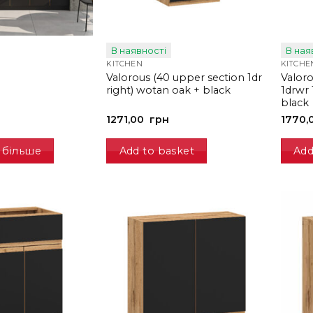
В наявності
В ная
KITCHEN
KITCHE
Valorous (40 upper section 1dr
Valoro
right) wotan oak + black
1drwr 
black
1271,00
грн
1770,
 більше
Add to basket
Add