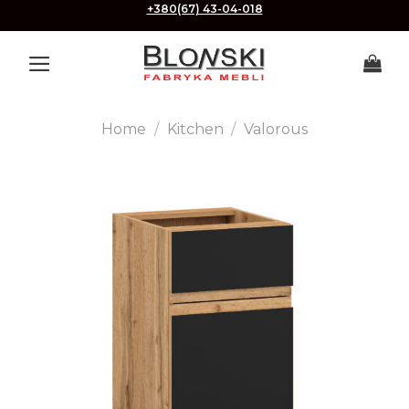
Skip
+380(67) 43-04-018
to
content
Home
/
Kitchen
/
Valorous