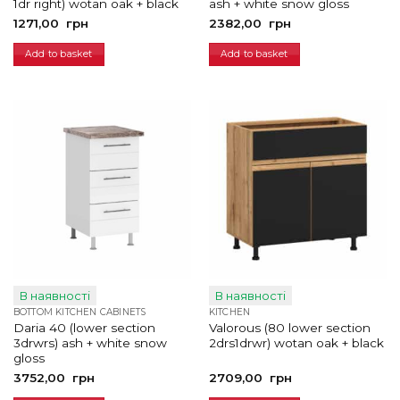
1dr right) wotan oak + black
ash + white snow gloss
1271,00
грн
2382,00
грн
Add to basket
Add to basket
В наявності
В наявності
BOTTOM KITCHEN CABINETS
KITCHEN
Daria 40 (lower section
Valorous (80 lower section
3drwrs) ash + white snow
2drs1drwr) wotan oak + black
gloss
3752,00
грн
2709,00
грн