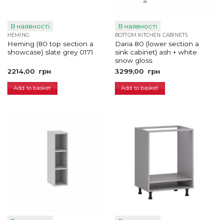
В наявності
В наявності
HEMING
BOTTOM KITCHEN CABINETS
Heming (80 top section a
Daria 80 (lower section a
showcase) slate grey 0171
sink cabinet) ash + white
snow gloss
2214,00
грн
3299,00
грн
Add to basket
Add to basket