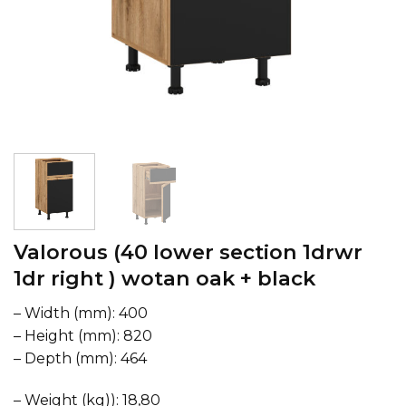
Valorous (40 lower section 1drwr
1dr right ) wotan oak + black
– Width (mm): 400
– Height (mm): 820
– Depth (mm): 464
– Weight (kg)): 18,80