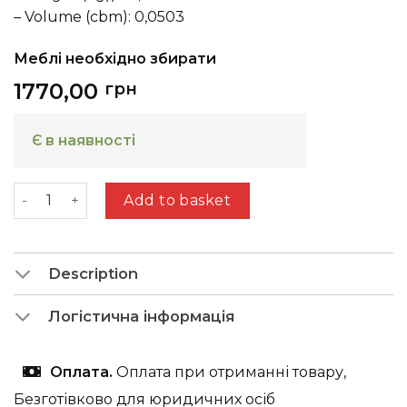
– Volume (cbm): 0,0503
Меблі необхідно збирати
1770,00
грн
Є в наявності
Valorous (40 lower section 1drwr 1dr right ) wotan oa
Add to basket
Description
Логістична інформація
Оплата.
Оплата при отриманні товару,
Безготівково для юридичних осіб