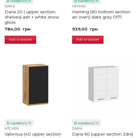
В наявності
В наявності
DARIA
HEMING
Daria 20 ( upper section
Heming (60 bottom section
shelves) ash + white snow
an oven) slate grey 0171
gloss
784,00
грн
939,00
грн
Add to basket
Add to basket
В наявності
В наявності
KITCHEN
DARIA
Valorous (40 upper section
Daria 60 (upper section 2drs)