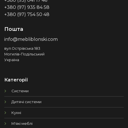
+380 (93) 041 17 46
+380 (97) 935 84 58
+380 (97) 754 50 48
Пошта
info@mebliblonski.com
вул.Острівська 183
Могилів-Подільський
Україна
Категорії
Системи
Дитячі системи
Кухні
М'які меблі