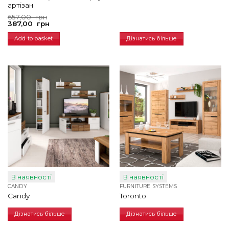
артізан
Original
Current
657,00
грн
price
price
387,00
грн
was:
is:
657,00
387,00
Add to basket
Дізнатись більше
грн.
грн.
В наявності
В наявності
CANDY
FURNITURE SYSTEMS
Сandy
Toronto
Дізнатись більше
Дізнатись більше