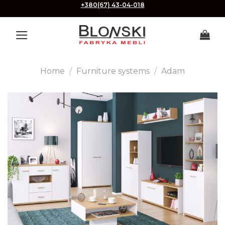
Skip
+380(67) 43-04-018
to
content
Home
/
Furniture systems
/
Adam