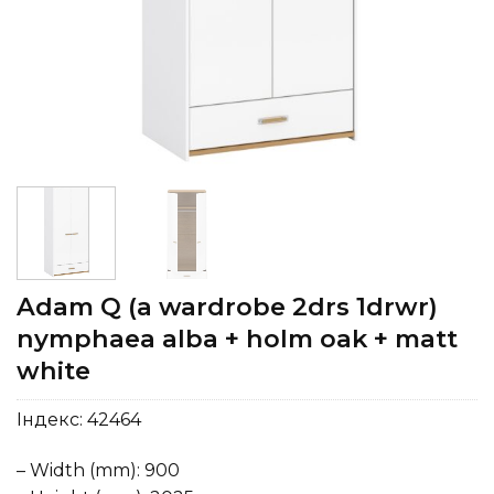
Adam Q (a wardrobe 2drs 1drwr)
nymphaea alba + holm oak + matt
white
Індекс:
42464
– Width (mm): 900