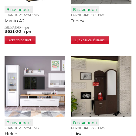
В наявності
В наявності
FURNITURE SYSTEMS
FURNITURE SYSTEMS
Martin A2
Teneya
Original
Current
5957,00
грн
price
price
3631,00
грн
was:
is:
5957,00
3631,00
Add to basket
Дізнатись більше
грн.
грн.
В наявності
В наявності
FURNITURE SYSTEMS
FURNITURE SYSTEMS
Helen
Lidiya