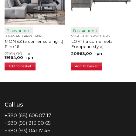
В наявності
В наявності
SOFAS AND ARMCHAIRS
SOFAS AND ARMCHAIRS
MONEZ (a corner sofa right)
LOFT ( a corner sofa
Rino 16
European style)
Original
Current
21164,00
грн
20963,00
грн
price
price
19164,00
грн
was:
is:
21164,00
19164,00
Add to basket
Add to basket
грн.
грн.
Call us
+380 (68) 606 07 17
+380 (95) 213 90 65
+380 (93) 041 17 46