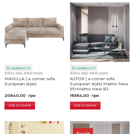
В наявності
В наявності
SOFAS AND ARMCHAIRS
SOFAS AND ARMCHAIRS
MANILLA ( a corner sofa
ASTOR ( a corner sofa
European style)
European style) Malmo New
95+Malmo New 83
20640,00
грн
16564,00
грн
Add to basket
Add to basket
Акція