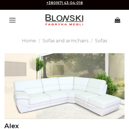
Skip
+380(67) 43-04-018
to
content
Home
/
Sofas and armchairs
/
Sofas
Alex