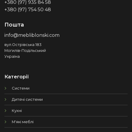
+380 (97) 935 84 58
+380 (97) 754 50 48
Пошта
info@mebliblonski.com
вул.Острівська 183
Могилів-Подільський
Україна
Категорії
Системи
Дитячі системи
Кухні
М'які меблі