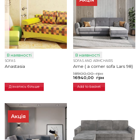
В наявності
В наявності
SOFAS
SOFAS AND ARMCHAIRS
Anastasia
Arne ( a corner sofa Lars 98)
Original
Current
18900,00
грн
price
price
16940,00
грн
was:
is:
18900,00
16940,00
Дізнатись більше
Add to basket
грн.
грн.
Акція