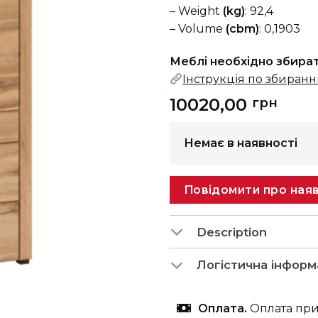
– Weight
(kg)
: 92,4
– Volume
(cbm)
: 0,1903
Меблі необхідно збира
Інструкція по збиран
10020,00
грн
Немає в наявності
Повідомити про наяв
Description
Логістична інформ
Оплата.
Оплата при