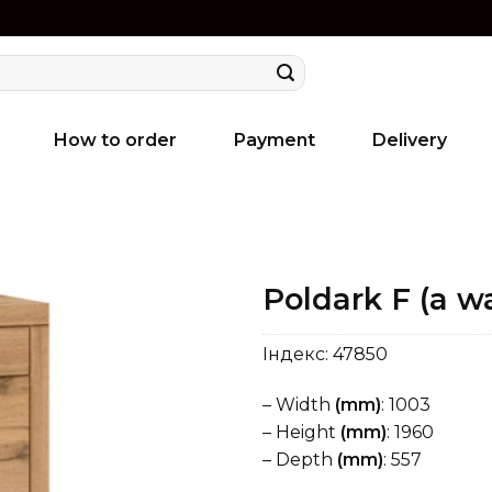
How to order
Payment
Delivery
Poldark F (a w
Індекс:
47850
– Width
(mm)
: 1003
– Height
(mm)
: 1960
– Depth
(mm)
: 557