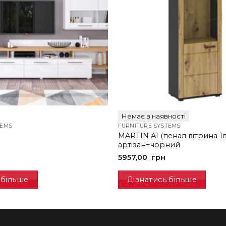
Немає в наявності
TEMS
FURNITURE SYSTEMS
MARTIN A1 (пенал вітрина 1в
артізан+чорний
5957,00
грн
 більше
Дізнатись більше