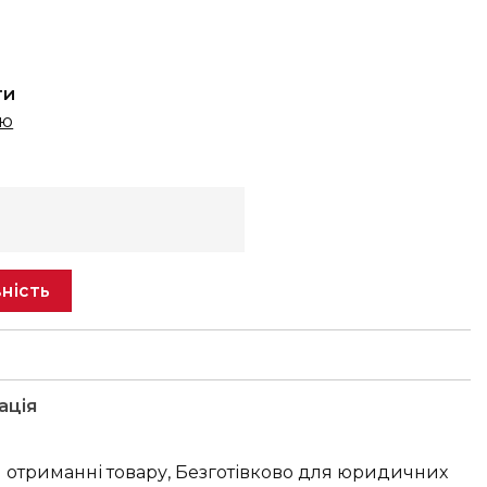
ти
ню
ність
ація
 отриманні товару, Безготівково для юридичних