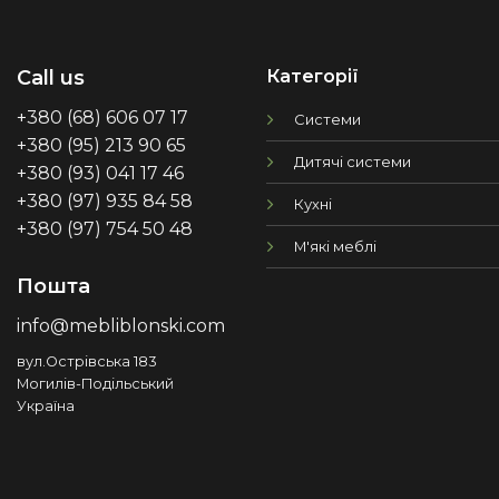
Категорії
Call us
+380 (68) 606 07 17
Системи
+380 (95) 213 90 65
Дитячі системи
+380 (93) 041 17 46
+380 (97) 935 84 58
Кухні
+380 (97) 754 50 48
М'які меблі
Пошта
info@mebliblonski.com
вул.Острівська 183
Могилів-Подільський
Україна