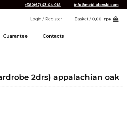
+380(67) 43-04-018
info@mebliblonski.com
Login / Register
Basket /
0,00
грн
Guarantee
Contacts
ardrobe 2drs) appalachian oak