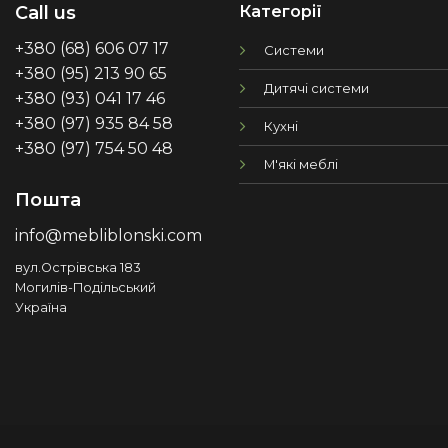
Категорії
Call us
+380 (68) 606 07 17
Системи
+380 (95) 213 90 65
Дитячі системи
+380 (93) 041 17 46
+380 (97) 935 84 58
Кухні
+380 (97) 754 50 48
М'які меблі
Пошта
info@mebliblonski.com
вул.Острівська 183
Могилів-Подільський
Україна