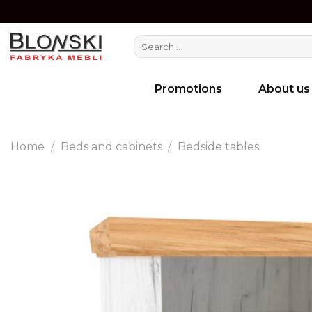
Skip
to
Search
content
for:
Promotions
About us
Home
/
Beds and cabinets
/
Bedside tables