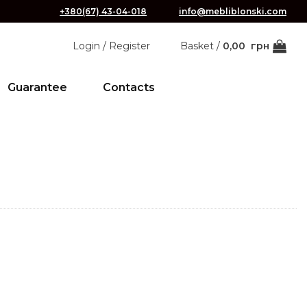
+380(67) 43-04-018
info@mebliblonski.com
Login / Register
Basket /
0,00
грн
Guarantee
Contacts