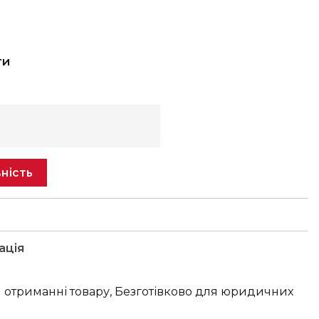
ти
ність
ація
 отриманні товару, Безготівково для юридичних